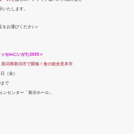
示いたします。
足をお運びください♪
ッセinにいがた2025＞
 – 新潟県新潟市で開催！食の総合見本市
4日（金）
0まで
ションセンター「展示ホール」