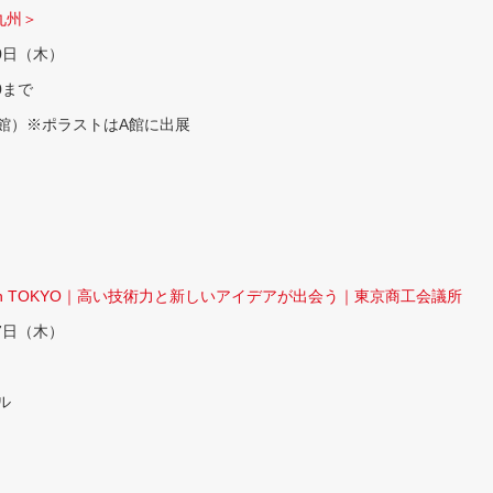
＜九州＞
0日（木）
0まで
館）※ポラストはA館に出展
＞
in TOKYO｜高い技術力と新しいアイデアが出会う｜東京商工会議所
7日（木）
ル